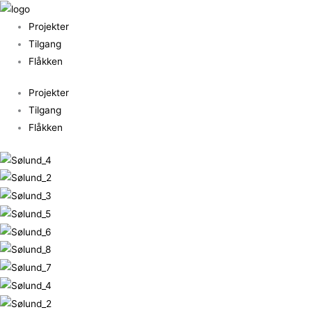
Gå
til
Projekter
indholdet
Tilgang
Flåkken
Projekter
Tilgang
Flåkken