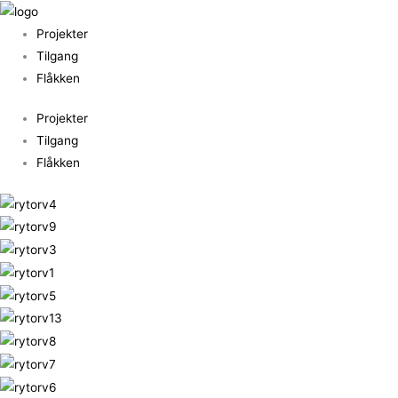
Gå
til
Projekter
indholdet
Tilgang
Flåkken
Projekter
Tilgang
Flåkken