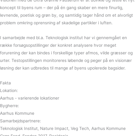
koncept til byens rum – der på én gang skaber en mere finurlig,
levnende, poetisk og grøn by, og samtidig tager hånd om et alvorligt
problem omkring oprensning af skadelige partikler i luften.
I samarbejde med bl.a. Teknologisk institut har vi gennemgået en
række forsøgsopstillinger der konkret analysere hvor meget
forurening der kan bindes i forskellige typer afmos, vilde græsser og
urter. Testopstillingen monitoreres løbende og peger på en visionær
løsning der kan udbredes til mange af byens upolerede bagsider.
Fakta
Lokation:
Aarhus - varierende lokationer
Bygherre:
Aarhus Kommune
Samarbejdspartnere:
Teknologisk Institut, Nature Impact, Veg Tech, Aarhus Kommune
Grøn Fond, Fonden 2017, Realdania