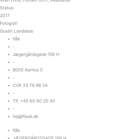
Status:
2017
Fotograf:
Gustin Landskab
flåk
-
Jægergårdsgade 156 H
-
8000 Aarhus C
-
CVR 33 76 88 34
-
Tlf. +45 60 60 20 90
-
hej@flaak.dk
flåk
JÆGERGÅRDSGADE 156 H