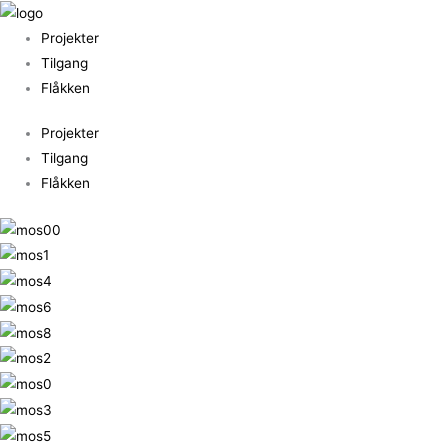
Gå
til
Projekter
indholdet
Tilgang
Flåkken
Projekter
Tilgang
Flåkken