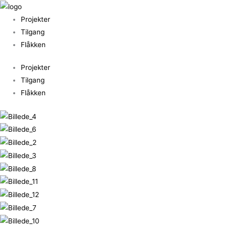
Gå
til
Projekter
indholdet
Tilgang
Flåkken
Projekter
Tilgang
Flåkken