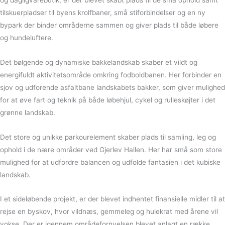
tilskuerpladser til byens krolfbaner, små stiforbindelser og en ny
bypark der binder områderne sammen og giver plads til både løbere
og hundeluftere.
Det bølgende og dynamiske bakkelandskab skaber et vildt og
energifuldt aktivitetsområde omkring fodboldbanen. Her forbinder en
sjov og udforende asfaltbane landskabets bakker, som giver mulighed
for at øve fart og teknik på både løbehjul, cykel og rulleskøjter i det
grønne landskab.
Det store og unikke parkourelement skaber plads til samling, leg og
ophold i de nære områder ved Gjerlev Hallen. Her har små som store
mulighed for at udfordre balancen og udfolde fantasien i det kubiske
landskab.
I et sideløbende projekt, er der blevet indhentet finansielle midler til at
rejse en byskov, hvor vildnæs, gemmeleg og hulekrat med årene vil
vokse. Der er igennem områdefornyelsen blevet anlagt en række