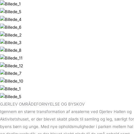
GJERLEV OMRÅDEFORNYELSE OG BYSKOV
Igennem en større transformation af arealerne ved Gjerlev Hallen og
Aktivitetshuset, er der blevet skabt plads til samling og leg, særligt for
byens børn og unge. Med nye opholdsmuligheder i parken mellem hal
og dagligvarebutik, er der blevet skabt plads til de små ophold samt