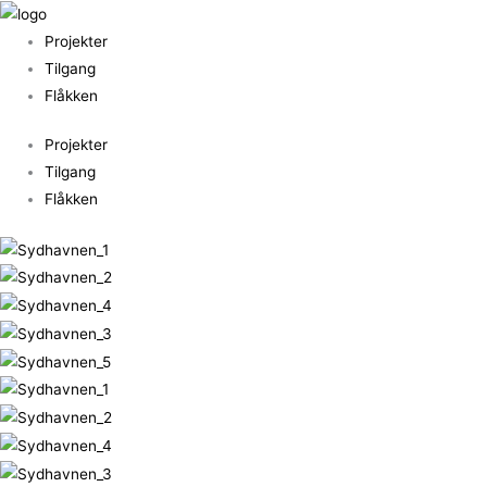
Gå
til
Projekter
indholdet
Tilgang
Flåkken
Projekter
Tilgang
Flåkken