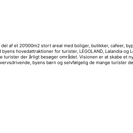
el af et 20’000m2 stort areal med boliger, butikker, cafeer, by
ed byens hovedattraktioner for turister, LEGOLAND, Lalandia 
rister der årligt besøger området. Visionen er at skabe et ny
ervsdrivende, byens børn og selvfølgelig de mange turister der