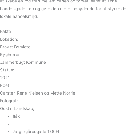
at skabe en rød tråd mellem gaden og torvet, samt at åbne
handelsgaden op og gøre den mere indbydende for at styrke det
lokale handelsmiljø.
Fakta
Lokation:
Brovst Bymidte
Bygherre:
Jammerbugt Kommune
Status:
2021
Poet:
Carsten René Nielsen og Mette Norrie
Fotograf:
Gustin Landskab,
flåk
-
Jægergårdsgade 156 H