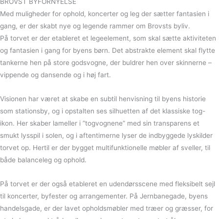
BROVST BYFORNYELSE
Med muligheder for ophold, koncerter og leg der sætter fantasien i
gang, er der skabt nye og legende rammer om Brovsts byliv.
På torvet er der etableret et legeelement, som skal sætte aktiviteten
og fantasien i gang for byens børn. Det abstrakte element skal flytte
tankerne hen på store godsvogne, der buldrer hen over skinnerne –
vippende og dansende og i høj fart.
Visionen har været at skabe en subtil henvisning til byens historie
som stationsby, og i opstalten ses silhuetten af det klassiske tog-
ikon. Her skaber lameller i ”togvognene” med sin transparens et
smukt lysspil i solen, og i aftentimerne lyser de indbyggede lyskilder
torvet op. Hertil er der bygget multifunktionelle møbler af sveller, til
både balanceleg og ophold.
På torvet er der også etableret en udendørsscene med fleksibelt sejl
til koncerter, byfester og arrangementer. På Jernbanegade, byens
handelsgade, er der lavet opholdsmøbler med træer og græsser, for