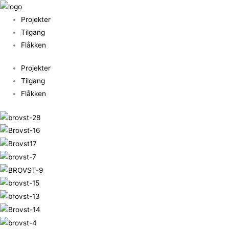
Gå
til
Projekter
indholdet
Tilgang
Flåkken
Projekter
Tilgang
Flåkken