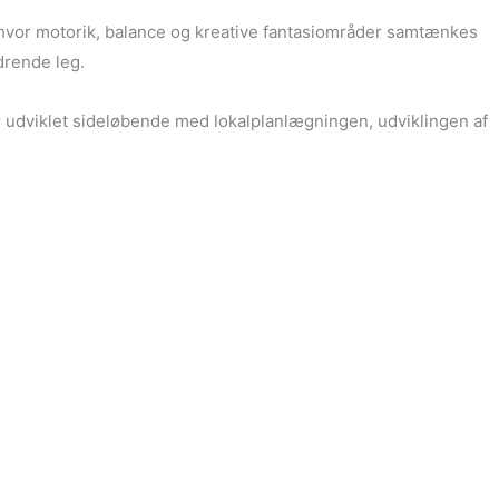
g hvor motorik, balance og kreative fantasiområder samtænkes
drende leg.
 er udviklet sideløbende med lokalplanlægningen, udviklingen af