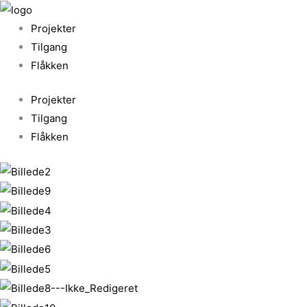
Gå
til
Projekter
indholdet
Tilgang
Flåkken
Projekter
Tilgang
Flåkken