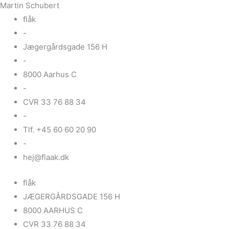
Martin Schubert
flåk
-
Jægergårdsgade 156 H
-
8000 Aarhus C
-
CVR 33 76 88 34
-
Tlf. +45 60 60 20 90
-
hej@flaak.dk
flåk
JÆGERGÅRDSGADE 156 H
8000 AARHUS C
CVR 33 76 88 34