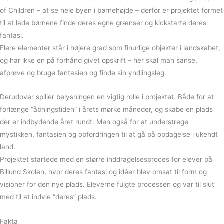
of Children – at se hele byen i børnehøjde – derfor er projektet formet
til at lade børnene finde deres egne grænser og kickstarte deres
fantasi.
Flere elementer står i højere grad som finurlige objekter i landskabet,
og har ikke en på forhånd givet opskrift – her skal man sanse,
afprøve og bruge fantasien og finde sin yndlingsleg.
Derudover spiller belysningen en vigtig rolle i projektet. Både for at
forlænge “åbningstiden” i årets mørke måneder, og skabe en plads
der er indbydende året rundt. Men også for at understrege
mystikken, fantasien og opfordringen til at gå på opdagelse i ukendt
land.
Projektet startede med en større inddragelsesproces for elever på
Billund Skolen, hvor deres fantasi og idéer blev omsat til form og
visioner for den nye plads. Eleverne fulgte processen og var til slut
med til at indvie “deres” plads.
Fakta