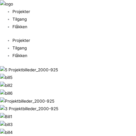
Gå
til
Projekter
indholdet
Tilgang
Flåkken
Projekter
Tilgang
Flåkken